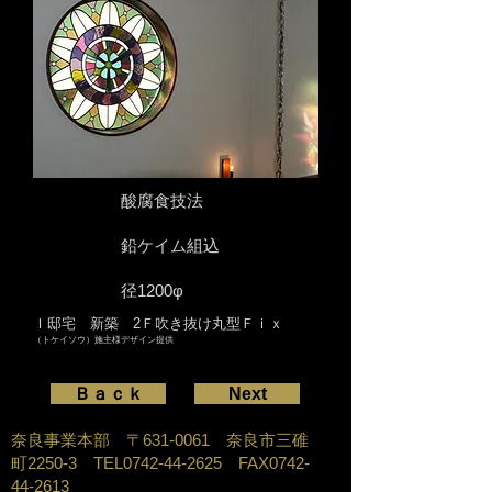
酸腐食技法
鉛ケイム組込
径1200
φ
Ｉ邸宅 新築
2Ｆ吹き抜け丸型Ｆｉｘ
（トケイソウ）施主様デザイン提供
Ｂａｃｋ
Next
奈良事業本部 〒631-0061 奈良市三碓
町2250-3 TEL0742-44-2625 FAX0742-
44-2613