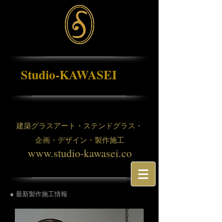
Studio-KAWASEI
建築グラスアート・ステンドグラス・
企画・デザイン・製作施工
www.studio-kawasei.co
● 最新製作施工情報