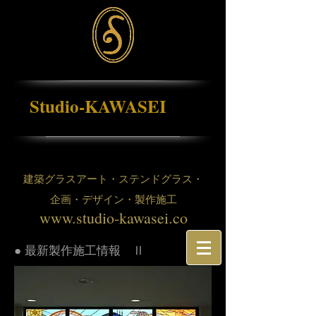
Studio-KAWASEI
建築グラスアート・ステンドグラス・
企画・デザイン・製作施工
www.studio-kawasei.co
● 最新製作施工情報 Ⅱ