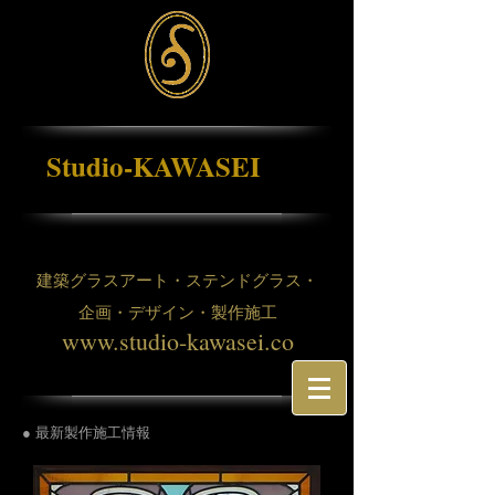
Studio-KAWASEI
建築グラスアート・ステンドグラス・
企画・デザイン・製作施工
www.studio-kawasei.co
● 最新製作施工情報