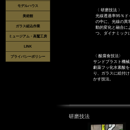
モデルハウス
〈 研磨技法 〉
光線透過率95％
美術館
の中に、光線の異
ガラス組込作業
動的変化と融合に
つ、ダイナミック
ミュージアム・高鷲工房
LINK
〈 酸腐食技法〉
プライバシーポリシー
サンドブラスト機械
劇薬フッ化水素酸を
り、ガラスに絵付け
かす技法。
研磨技法