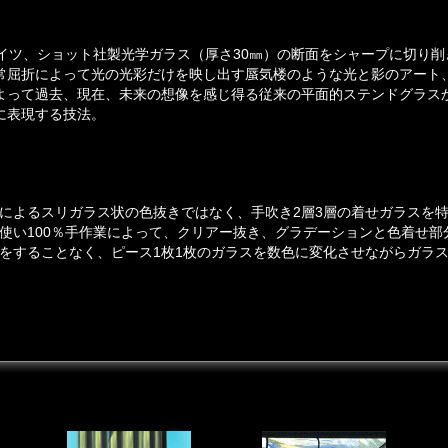
ドイツ、ショット社製光学ガラス（厚さ30㎜）の断面をシャープに切り
常屈折によって光の光彩だけを映し出す蜃気楼のような光と影のアート
よって過去、現在、未来の想像を感じ得る従来の平面的ステンドグラス
に表現する技法。
によるスリガラス状の色抜きではなく、手吹き2層3層の着せガラスを
使い100％手作業によって、クリアー抜き、グラデーションと色着せ部
をすることなく、ピース1枚1枚のガラスを数色に変化させながらガラ