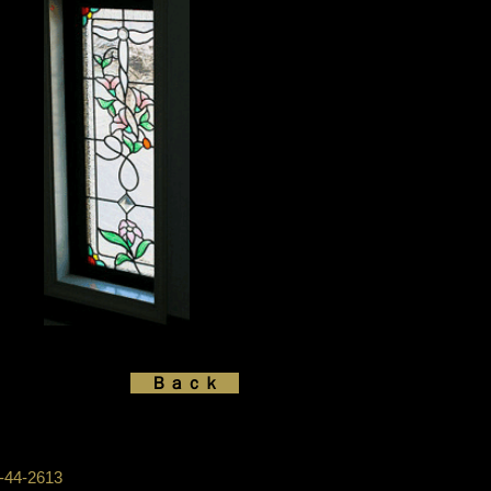
Ｂａｃｋ
4-2613