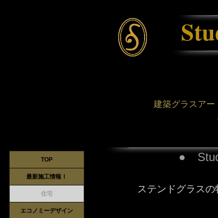
St
建築グラスアー
● St
TOP
最新施工情報Ⅰ
ステンドグラスの
住宅
エコノミーデザイン