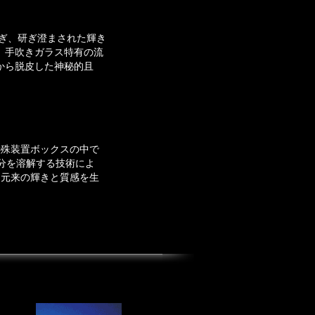
削ぎ、研ぎ澄まされた輝き
、手吹きガラス特有の流
から脱皮した神秘的且
特殊装置ボックスの中で
分を溶解する技術によ
ス元来の輝きと質感を生