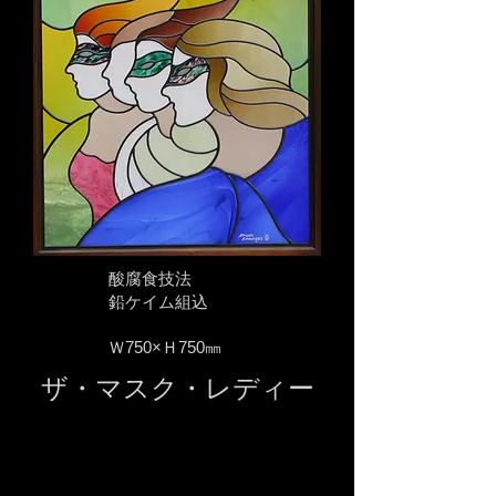
酸腐食技法
鉛ケイム組込
Ｗ750×Ｈ750㎜
ザ・マスク・レディー