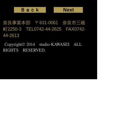
Ｂａｃｋ
Next
奈良事業本部 〒631-0061 奈良市三碓
町2250-3 TEL0742-44-2625 FAX0742-
44-2613
Copyright
© 2014 studio-KAWASEI ALL
RIGHTS RESERVED.