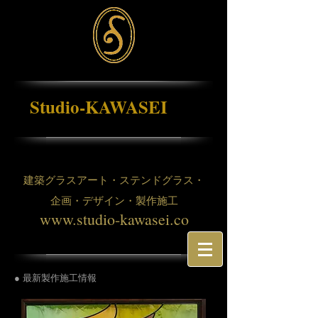
Studio-KAWASEI
建築グラスアート・ステンドグラス・
企画・デザイン・製作施工
www.studio-kawasei.co
● 最新製作施工情報