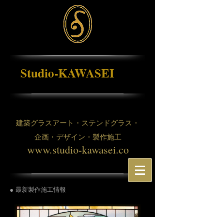
Studio-KAWASEI
建築グラスアート・ステンドグラス・
企画・デザイン・製作施工
www.studio-kawasei.co
● 最新製作施工情報