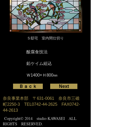
Ｓ邸宅 室内間仕切り
酸腐食技法
鉛ケイム組込
Ｗ1400×Ｈ800㎜
Ｂａｃｋ
Next
奈良事業本部 〒631-0061 奈良市三碓
町2250-3 TEL0742-44-2625 FAX0742-
44-2613
Copyright
© 2014 studio-KAWASEI ALL
RIGHTS RESERVED.